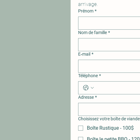
arrivage.
Prénom
*
Nom de famille
*
E‑mail
*
Téléphone
*
Adresse
*
Choisissez votre boîte de viand
Boîte Rustique - 100$
Boîte le petite BBQ - 12