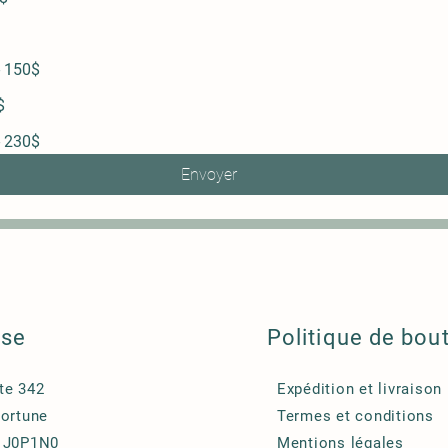
- 150$
$
- 230$
Envoyer
sse
Politique de bou
te 342
Expédition et livraison
Fortune
Termes et conditions
 J0P1N0
Mentions légales