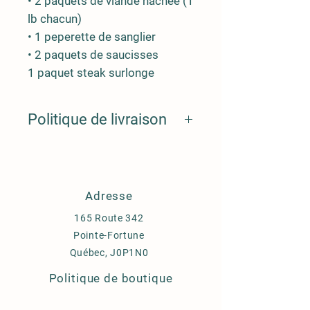
• 2 paquets de viande hachée (1
lb chacun)
• 1 peperette de sanglier
• 2 paquets de saucisses
1 paquet steak surlonge
Politique de livraison
👉 Livraison dans la région de Rigaud,
Hudson, St-Lazare et Vaudreuil
✅ Quantité limitée /🌿 Élevé avec soin
📅 Disponible dès maintenant
Adresse
165 Route 342
Pointe-Fortune
Québec, J0P1N0
Politique de boutique